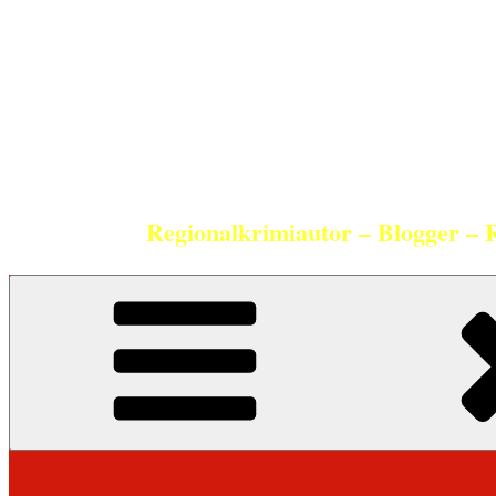
Zum
Inhalt
springen
Regionalkrimiautor – Blogger – 