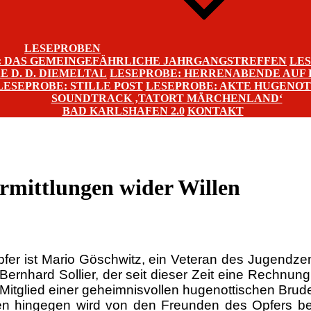
LESEPROBEN
: DAS GEMEINGEFÄHRLICHE JAHRGANGSTREFFEN
LE
 D. D. DIEMELTAL
LESEPROBE: HERRENABENDE AUF
LESEPROBE: STILLE POST
LESEPROBE: AKTE HUGENO
SOUNDTRACK ‚TATORT MÄRCHENLAND‘
BAD KARLSHAFEN 2.0
KONTAKT
Ermittlungen wider Willen
er ist Mario Göschwitz, ein Veteran des Jugendzen
 Bernhard Sollier, der seit dieser Zeit eine Rechnung
eit Mitglied einer geheimnisvollen hugenottischen Br
n hingegen wird von den Freunden des Opfers bea