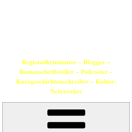
Zum
Inhalt
springen
Christian Schneider
Regionalkrimiautor – Blogger –
Romanschriftsteller – Podcaster –
Kurzgeschichtenschreiber – Kultur-
Netzwerker