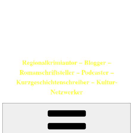
Zum
Inhalt
springen
Christian Schneider
Regionalkrimiautor – Blogger –
Romanschriftsteller – Podcaster –
Kurzgeschichtenschreiber – Kultur-
Netzwerker