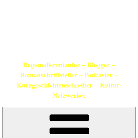
Zum
Inhalt
springen
Christian Schneider
Regionalkrimiautor – Blogger –
Romanschriftsteller – Podcaster –
Kurzgeschichtenschreiber – Kultur-
Netzwerker