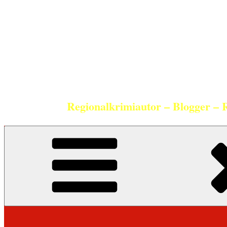
Zum
Inhalt
springen
Regionalkrimiautor – Blogger – 