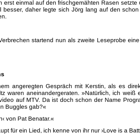
erst einmal auf den frischgemähten Rasen setzte un
l besser, daher legte sich Jörg lang auf den sch
en.
 Verbrechen startend nun als zweite Leseprobe ei
ns
em angeregten Gespräch mit Kerstin, als es direk
 waren aneinandergeraten. »Natürlich, ich weiß e
kvideo auf MTV. Da ist doch schon der Name Progr
en Buggles gab?«
n‹ von Pat Benatar.«
 für ein Lied, ich kenne von ihr nur ›Love is a Battl