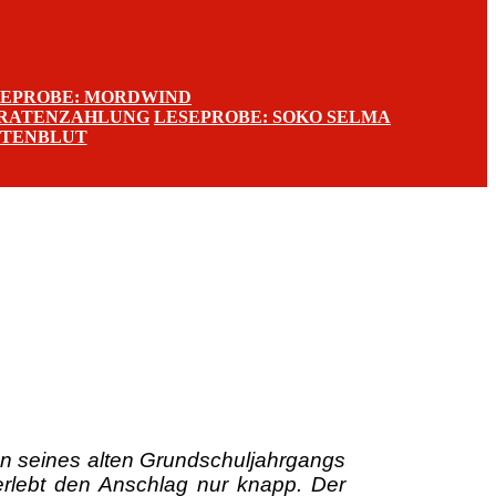
SEPROBE: MORDWIND
 RATENZAHLUNG
LESEPROBE: SOKO SELMA
TTENBLUT
en seines alten Grundschuljahrgangs
erlebt den Anschlag nur knapp. Der