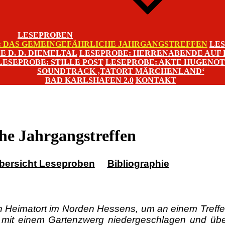
LESEPROBEN
: DAS GEMEINGEFÄHRLICHE JAHRGANGSTREFFEN
LE
 D. D. DIEMELTAL
LESEPROBE: HERRENABENDE AUF
LESEPROBE: STILLE POST
LESEPROBE: AKTE HUGENO
SOUNDTRACK ‚TATORT MÄRCHENLAND‘
BAD KARLSHAFEN 2.0
KONTAKT
he Jahrgangstreffen
bersicht Leseproben
Bibliographie
n Heimatort im Norden Hessens, um an einem Treff
er mit einem Gartenzwerg niedergeschlagen und üb