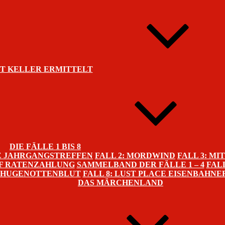
T KELLER ERMITTELT
DIE FÄLLE 1 BIS 8
HE JAHRGANGSTREFFEN
FALL 2: MORDWIND
FALL 3: M
UF RATENZAHLUNG
SAMMELBAND DER FÄLLE 1 – 4
FAL
E HUGENOTTENBLUT
FALL 8: LUST PLACE EISENBAHNE
DAS MÄRCHENLAND