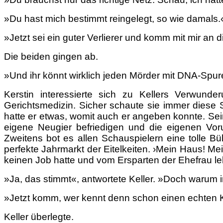
»Du hast mich bestimmt reingelegt, so wie damals.
»Jetzt sei ein guter Verlierer und komm mit mir an 
Die beiden gingen ab.
»Und ihr könnt wirklich jeden Mörder mit DNA-Spur
Kerstin interessierte sich zu Kellers Verwunde
Gerichtsmedizin. Sicher schaute sie immer diese Se
hatte er etwas, womit auch er angeben konnte. Seine
eigene Neugier befriedigen und die eigenen Vorur
Zweitens bot es allen Schauspielern eine tolle B
perfekte Jahrmarkt der Eitelkeiten. ›Mein Haus! M
keinen Job hatte und vom Ersparten der Ehefrau lebt
»Ja, das stimmt«, antwortete Keller. »Doch warum i
»Jetzt komm, wer kennt denn schon einen echten 
Keller überlegte.