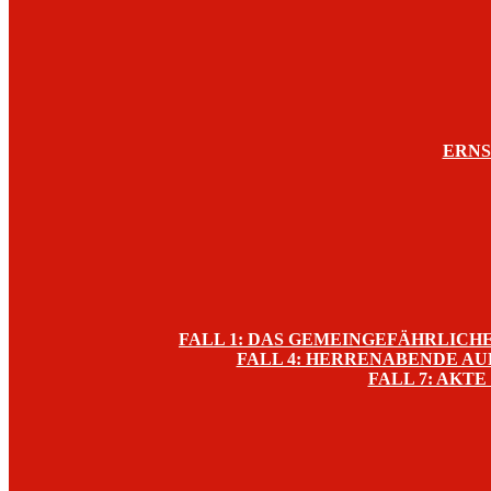
ERNS
FALL 1: DAS GEMEINGEFÄHRLIC
FALL 4: HERRENABENDE A
FALL 7: AKT