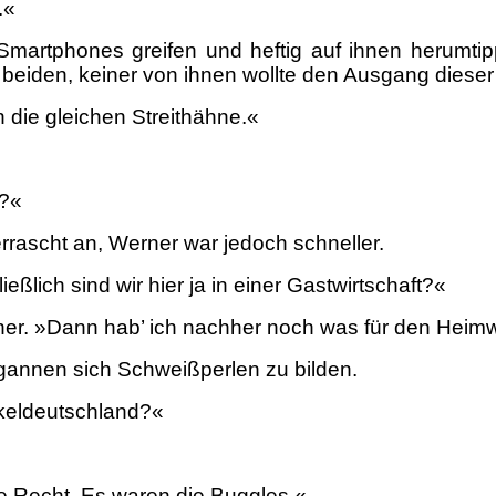
.«
Smartphones greifen und heftig auf ihnen herumti
 beiden, keiner von ihnen wollte den Ausgang diese
 die gleichen Streithähne.«
t?«
rascht an, Werner war jedoch schneller.
ßlich sind wir hier ja in einer Gastwirtschaft?«
cher. »Dann hab’ ich nachher noch was für den Heim
gannen sich Schweißperlen zu bilden.
nkeldeutschland?«
te Recht. Es waren die Buggles.«