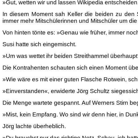
»Gut, wetten wir und lassen Wikipedia entscheiden
In diesem Moment sah Keller die beiden zu den 
immer mehr Mitschülerinnen und Mitschüler um die
Von hinten tönte es: »Genau wie früher, immer noch
Susi hatte sich eingemischt.
»Um was wettet ihr beiden Streithammel überhaup
Die Kontrahenten schauten sich einen Moment über
»Wie wäre es mit einer guten Flasche Rotwein, schlie
»Einverstanden«, erwiderte Jörg Schultz siegessi
Die Menge wartete gespannt. Auf Werners Stirn be
»Mist, kein Empfang. Wo sind wir denn hier, in Du
Jörg lachte überheblich.
»Du brauchst nur das richtige Netz. Schau, ich hat