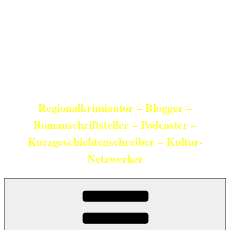
Zum
Inhalt
springen
Christian Schneider
Regionalkrimiautor – Blogger –
Romanschriftsteller – Podcaster –
Kurzgeschichtenschreiber – Kultur-
Netzwerker