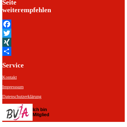
Seite
weiterempfehlen
Facebook
Twitter
XING
Teilen
Service
Kontakt
Impresssum
Datenschutzerklärung
Ich bin
Mitglied