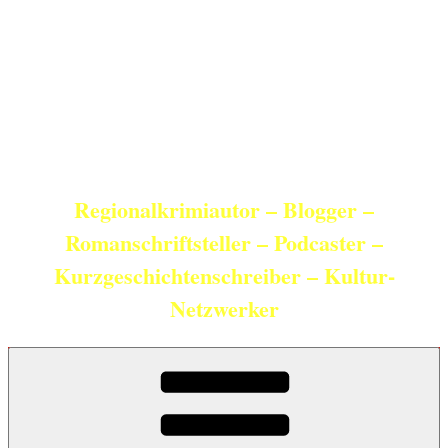
Zum
Inhalt
springen
Christian Schneider
Regionalkrimiautor – Blogger –
Romanschriftsteller – Podcaster –
Kurzgeschichtenschreiber – Kultur-
Netzwerker